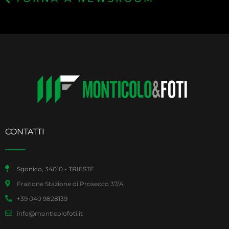
CONTATTI
Sgonico, 34010 - TRIESTE
Frazione Stazione di Prosecco 37/A
+39 040 9828139
info@monticolofoti.it