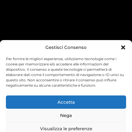
Gestisci Consenso
Per fornire le migliori esperienze, utilizziamo tecnologie come i
cookie per memorizzare e/o accedere alle informazioni del
dispositivo. Il consenso a queste tecnologie ci permetterà di
elaborare dati come il comportamento di navigazione o ID unici su
questo sito. Non acconsentire o ritirare il consenso può influire
negativamente su alcune caratteristiche e funzioni.
Accetta
Nega
Visualizza le preferenze