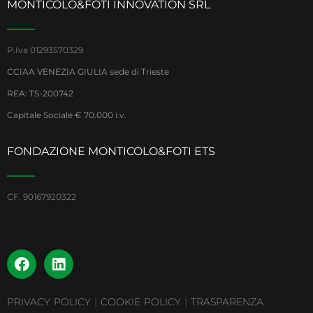
MONTICOLO&FOTI INNOVATION SRL
P.Iva 01293570329
CCIAA VENEZIA GIULIA sede di Trieste
REA: TS-200742
Capitale Sociale € 70.000 i.v.
FONDAZIONE MONTICOLO&FOTI ETS
CF. 90167920322
PRIVACY POLICY
|
COOKIE POLICY
|
TRASPARENZA