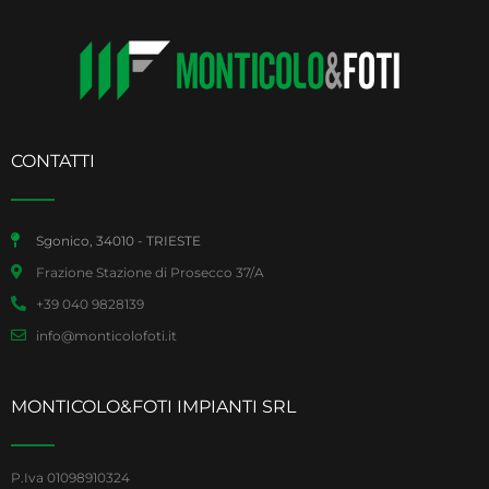
CONTATTI
Sgonico, 34010 - TRIESTE
Frazione Stazione di Prosecco 37/A
+39 040 9828139
info@monticolofoti.it
MONTICOLO&FOTI IMPIANTI SRL
P.Iva 01098910324