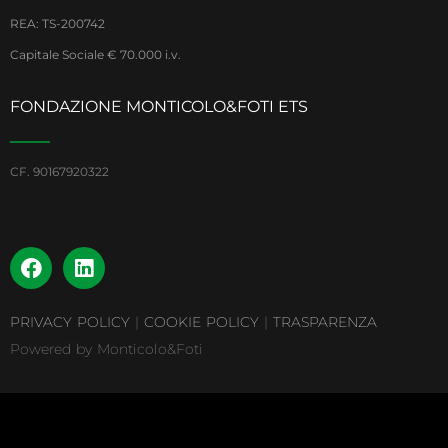
REA: TS-200742
Capitale Sociale € 70.000 i.v.
FONDAZIONE MONTICOLO&FOTI ETS
CF. 90167920322
PRIVACY POLICY
|
COOKIE POLICY
|
TRASPARENZA
Powered by Monticolo&Foti