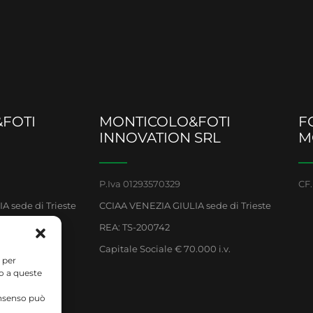
FOTI
MONTICOLO&FOTI
F
INNOVATION SRL
M
P.Iva 01293570329
CF.
 sede di Trieste
CCIAA VENEZIA GIULIA sede di Trieste
REA: TS-200742
0.000 i.v.
Capitale Sociale € 70.000 i.v.
 per
so a queste
consenso può