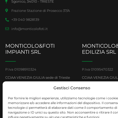
Sgonico, 34010 - TRIESTE
Frazione Stazione di Prosecco 37/A
+39 040 9828139
info@monticolofoti.it
MONTICOLO&FOTI
MONTICOLO&
IMPIANTI SRL
EDILIZIA SRL
P.Iva 01098910324
P.Iva 01095470322
CCIAA VENEZIA GIULIA sede di Trieste
CCIAA VENEZIA GIULIA
REA: TS-124451
REA: TS-124122
Gestisci Consenso
Capitale Sociale € 1.000.000 i.v.
Capitale Sociale € 30
Per fornire le migliori esperienze, utilizziamo tecnologie come i cookie
memorizzare e/o accedere alle informazioni del dispositivo. Il consen
tecnologie ci permetterà di elaborare dati come il comportamento di
navigazione o ID unici su questo sito. Non acconsentire o ritirare il 
influire negativamente su alcune caratteristiche e funzioni.