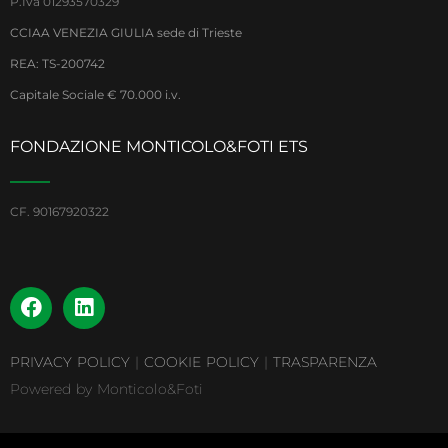
P.Iva 01293570329
CCIAA VENEZIA GIULIA sede di Trieste
REA: TS-200742
Capitale Sociale € 70.000 i.v.
FONDAZIONE MONTICOLO&FOTI ETS
CF. 90167920322
PRIVACY POLICY
|
COOKIE POLICY
|
TRASPARENZA
Powered by Monticolo&Foti