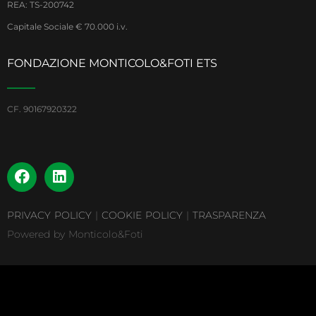
REA: TS-200742
Capitale Sociale € 70.000 i.v.
FONDAZIONE MONTICOLO&FOTI ETS
CF. 90167920322
PRIVACY POLICY
|
COOKIE POLICY
|
TRASPARENZA
Powered by Monticolo&Foti