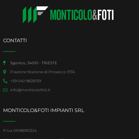
CONTATTI
Sgonico, 34010 - TRIESTE
Frazione Stazione di Prosecco 37/A
+39 040 9828139
info@monticolofoti.it
MONTICOLO&FOTI IMPIANTI SRL
P.Iva 01098910324