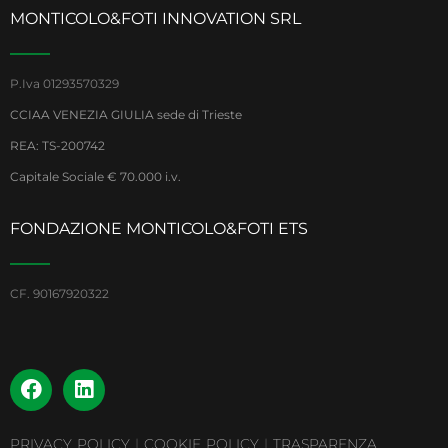
MONTICOLO&FOTI INNOVATION SRL
P.Iva 01293570329
CCIAA VENEZIA GIULIA sede di Trieste
REA: TS-200742
Capitale Sociale € 70.000 i.v.
FONDAZIONE MONTICOLO&FOTI ETS
CF. 90167920322
PRIVACY POLICY
|
COOKIE POLICY
|
TRASPARENZA