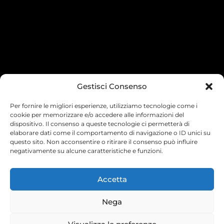
Gestisci Consenso
Per fornire le migliori esperienze, utilizziamo tecnologie come i
cookie per memorizzare e/o accedere alle informazioni del
dispositivo. Il consenso a queste tecnologie ci permetterà di
elaborare dati come il comportamento di navigazione o ID unici su
questo sito. Non acconsentire o ritirare il consenso può influire
negativamente su alcune caratteristiche e funzioni.
Accetta
Nega