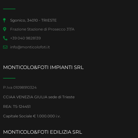
Sgonico, 34010 - TRIESTE
Frazione Stazione di Prosecco 37/A
+39 040 9828139
info@monticolofoti.it
MONTICOLO&FOTI IMPIANTI SRL
P.Iva 01098910324
CCIAA VENEZIA GIULIA sede di Trieste
REA: TS-124451
Capitale Sociale € 1.000.000 i.v.
MONTICOLO&FOTI EDILIZIA SRL