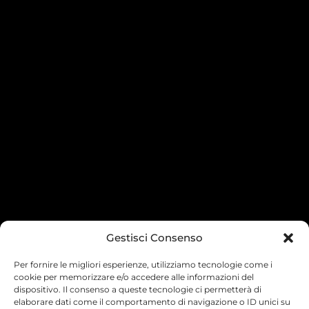
Gestisci Consenso
Per fornire le migliori esperienze, utilizziamo tecnologie come i
cookie per memorizzare e/o accedere alle informazioni del
dispositivo. Il consenso a queste tecnologie ci permetterà di
elaborare dati come il comportamento di navigazione o ID unici su