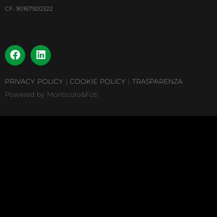
CF. 90167920322
PRIVACY POLICY
|
COOKIE POLICY
|
TRASPARENZA
Powered by Monticolo&Foti