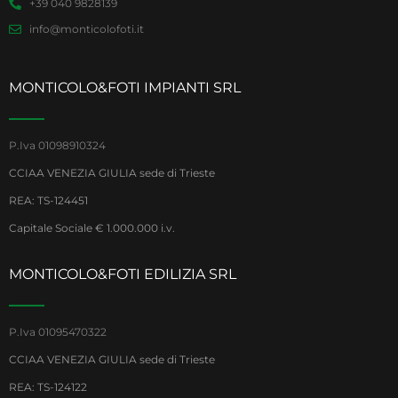
+39 040 9828139
info@monticolofoti.it
MONTICOLO&FOTI IMPIANTI SRL
P.Iva 01098910324
CCIAA VENEZIA GIULIA sede di Trieste
REA: TS-124451
Capitale Sociale € 1.000.000 i.v.
MONTICOLO&FOTI EDILIZIA SRL
P.Iva 01095470322
CCIAA VENEZIA GIULIA sede di Trieste
REA: TS-124122