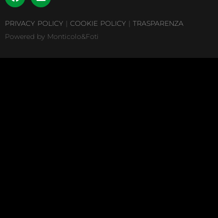
PRIVACY POLICY
|
COOKIE POLICY
|
TRASPARENZA
Powered by Monticolo&Foti