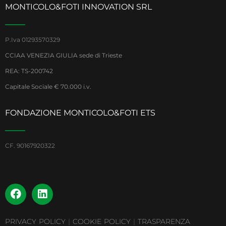
MONTICOLO&FOTI INNOVATION SRL
P.Iva 01293570329
CCIAA VENEZIA GIULIA sede di Trieste
REA: TS-200742
Capitale Sociale € 70.000 i.v.
FONDAZIONE MONTICOLO&FOTI ETS
CF. 90167920322
PRIVACY POLICY
|
COOKIE POLICY
|
TRASPARENZA