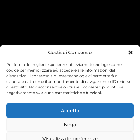
Gestisci Consenso
Per fornire le migliori esperienze, utilizziamo tecnologie come i
cookie per memorizzare e/o accedere alle informazioni del
dispositivo. Il consenso a queste tecnologie ci permetterà di
elaborare dati come il comportamento di navigazione o ID unici su
questo sito. Non acconsentire o ritirare il consenso può influire
negativamente su alcune caratteristiche e funzioni.
Accetta
Nega
Visualizza le preferenze