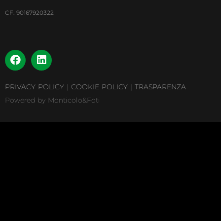
CF. 90167920322
PRIVACY POLICY
|
COOKIE POLICY
|
TRASPARENZA
Powered by Monticolo&Foti