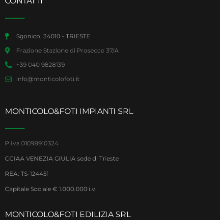
CONTATTI
Sgonico, 34010 - TRIESTE
Frazione Stazione di Prosecco 37/A
+39 040 9828139
info@monticolofoti.it
MONTICOLO&FOTI IMPIANTI SRL
P.Iva 01098910324
CCIAA VENEZIA GIULIA sede di Trieste
REA: TS-124451
Capitale Sociale € 1.000.000 i.v.
MONTICOLO&FOTI EDILIZIA SRL