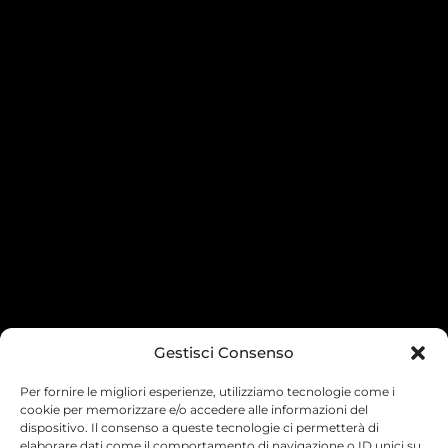
Gestisci Consenso
Per fornire le migliori esperienze, utilizziamo tecnologie come i
cookie per memorizzare e/o accedere alle informazioni del
dispositivo. Il consenso a queste tecnologie ci permetterà di
elaborare dati come il comportamento di navigazione o ID unici su